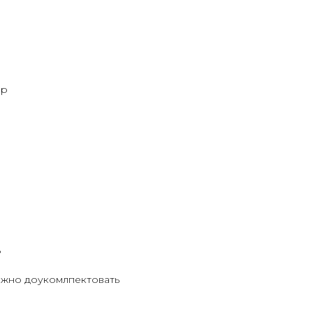
ер
ь
ожно доукомлпектовать