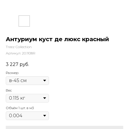
Антуриум куст де люкс красный
Treez Collection
Артикул:
20.1108R
3 227
руб.
Размер
Вес
Объём 1 шт. в м3