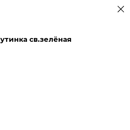
утинка св.зелёная