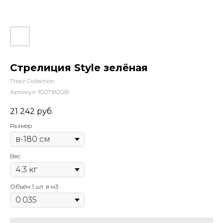
Стрелиция Style зелёная
Treez Collection
Артикул:
10.071820/6
21 242
руб.
Размер
Вес
Объём 1 шт. в м3