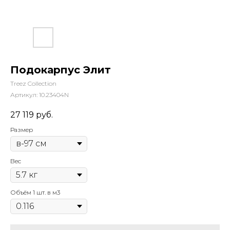
Подокарпус Элит
Treez Collection
Артикул:
10.23404N
27 119
руб.
Размер
Вес
Объём 1 шт. в м3