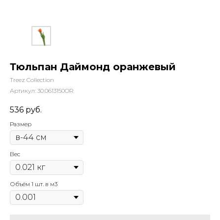
Тюльпан Даймонд оранжевый
Treez Collection
Артикул:
30.0613150OR
536
руб.
Размер
Вес
Объём 1 шт. в м3