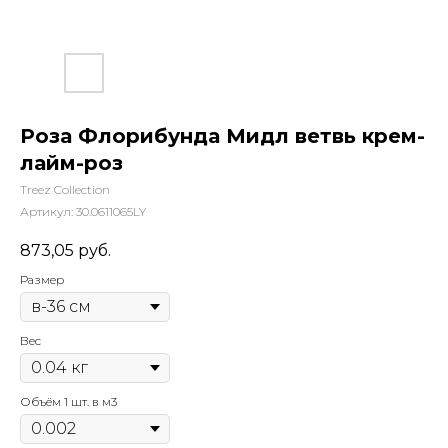
Роза Флорибунда Мидл ветвь крем-
лайм-роз
Treez Collection
Артикул:
30.0611065LY
873,05
руб.
Размер
Вес
Объём 1 шт. в м3