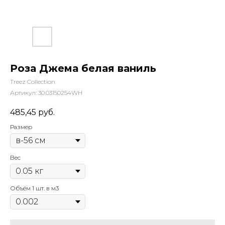
Роза Джема белая ваниль
Treez Collection
Артикул:
30.03150254WH
485,45
руб.
Размер
Вес
Объём 1 шт. в м3