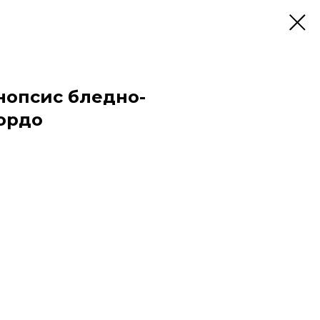
опсис бледно-
бордо