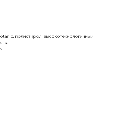
Botanic, полистирол, высокотехнологичный
ёлка
о