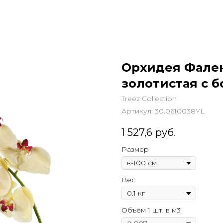
Орхидея Фален
золотистая с 
Treez Collection
Артикул:
30.0610038YL
1 527,6
руб.
Размер
Вес
Объём 1 шт. в м3