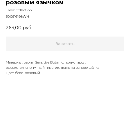
розовым язычком
Treez Collection
30.0616198WH
263,00
руб.
Заказать
Материал: серия Sensitive Botanic, полистирол,
высокотехнологичный пластик, ткань на основе шёлка
Цвет: бело-розовый