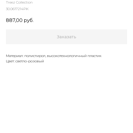
Treez Collection
30.0617214PK
887,00
руб.
Заказать
Материал: полистирол, высокотехнологичный пластик
Цвет: светло-розовый