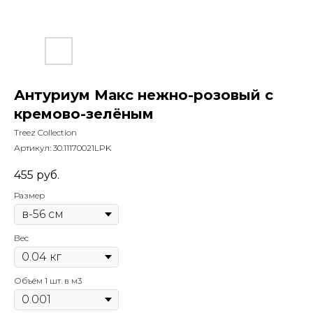
Антуриум Макс нежно-розовый с
кремово-зелёным
Treez Collection
Артикул:
30.11170021LPK
455
руб.
Размер
Вес
Объём 1 шт. в м3